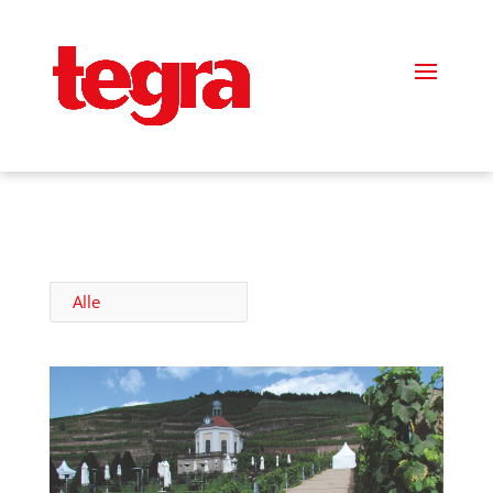
!-- Google tag (gtag.js) -->
Alle